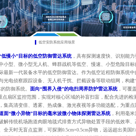
▌
低空安防系统应用场景
“低慢小”目标的低空防御雷达系统
，具有探测速度快、识别能力
中小型、微小型无人机、蜂群战机等低空、慢速、小型危险目标
际最新一代装备水平的低空防御雷达。作为低空近程防御系统中
与光电侦察跟踪设备、无人机干扰、拦截设备等联动组网，构建
体的防御系统。
面向“围界入侵”的电扫周界防护雷达系统
，可覆盖 
以内重点扇区监控范围，实现对核心区域的补盲扫盲，配合先进的检
，集高清变倍、透雾、热成像、激光夜视等多功能选配，为重点
道面“微小异物”目标的毫米波微小物体探测雷达系统
，利用毫米
破解传统机场跑道肉眼地毯式排查方式异物处置手段的低效率、
全天时无盲点监测，可探测0.5cm×0.5cm异物，远远超出美国F