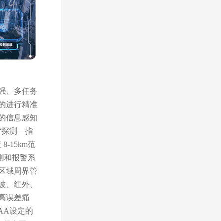
强、多任务
的进行精准
的信息感知
“探测—指
8-15km范
测和报警系
区域周界管
波、红外、
高误差痛
AA设定的