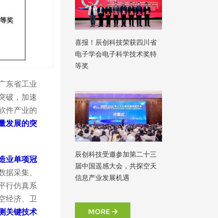
喜报！辰创科技荣获四川省
电子学会电子科学技术奖特
等奖
广东省工业
突破，加速
软件产业的
质量发展的突
辰创科技受邀参加第二十三
造业单项冠
届中国遥感大会，共探空天
数据采集、
信息产业发展机遇
平行仿真系
空经济、卫
MORE
探测关键技术